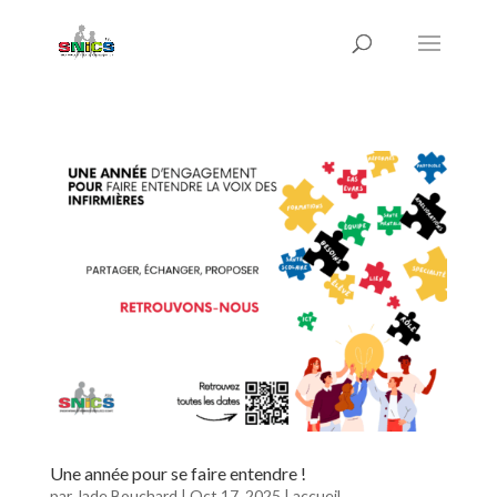
Une année pour se faire entendre !
par
Jade Bouchard
|
Oct 17, 2025
|
accueil
,