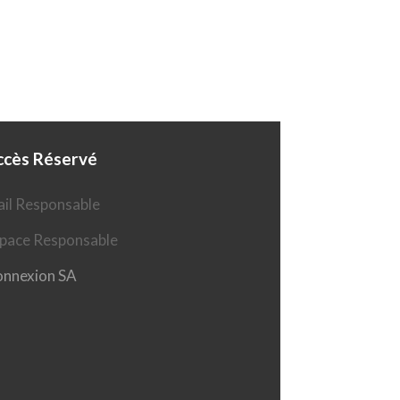
ccès Réservé
il Responsable
pace Responsable
nnexion SA