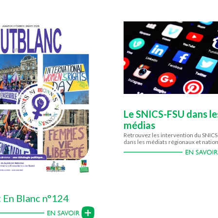
Le SNICS-FSU dans le
médias
Retrouvez les intervention du SNIC
dans les médiats régionaux et natio
 En Blanc n°124