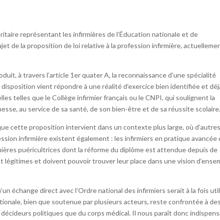
itaire représentant les infirmières de l’Éducation nationale et de
et de la proposition de loi relative à la profession infirmière, actuelleme
oduit, à travers l’article 1er quater A, la reconnaissance d’une spécialité
 disposition vient répondre à une réalité d’exercice bien identifiée et déj
es telles que le Collège infirmier français ou le CNPI, qui soulignent la
esse, au service de sa santé, de son bien-être et de sa réussite scolaire
cette proposition intervient dans un contexte plus large, où d’autre
ession infirmière existent également : les infirmiers en pratique avancée
irmières puéricultrices dont la réforme du diplôme est attendue depuis de
égitimes et doivent pouvoir trouver leur place dans une vision d’ense
 échange direct avec l’Ordre national des infirmiers serait à la fois uti
nationale, bien que soutenue par plusieurs acteurs, reste confrontée à de
 décideurs politiques que du corps médical. Il nous paraît donc indispen