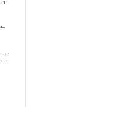
arité
ux,
eschi
S-FSU