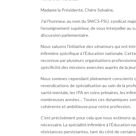
Madame la Présidente, Chère Sylvaine,
J’ai l’honneur, au nom du SNICS-FSU, syndicat major
l’enseignement supérieur, de vous interpeller au suj
discussion parlementaire.
Nous saluons l’initiative des sénateurs qui ont intr
infirmière spécifique à l’Éducation nationale. Cette
reconnue par plusieurs organisations professionnell
spécificité des missions exercées auprès de la jeun
Nous sommes cependant pleinement conscients que 
revendications de spécialisation au sein de la prof
santé mentale, les IPA en soins primaires, les inf
nombreuses années… Toutes ces dynamiques sont l
cohérente et ambitieuse pour notre profession.
C’est précisément pour cela que nous estimons qu’un
nécessaire. La spécialité infirmière à l’Éducation 
résistances persistantes, tant du côté de certains