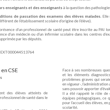
turs enseignants et des enseignants
à la question des pathologie
conditions de passation des examens des élèves malades
. Ell
ifférent de l’établissement scolaire d’origine de l’élève).
 présence d’un professionnel de santé peut être inscrite au PAI lor
sence d’un médecin ou d’un infirmier scolaire dans les centres d
supprimée par les députés.
ORFTEXT000044513764
é en CSE
Face à ses nombreuses quest
et les éléments diagnostic
us
problèmes graves qui seraie
en vigueur-, l’administration
sans pouvoir apporter d’éva
ent des élèves atteints de
Il a été rappelé le rôle de
rofessionnel de santé dans le
équipes pédagogiques, ce qu
pour l’accueil des élèves, e
scolarité.