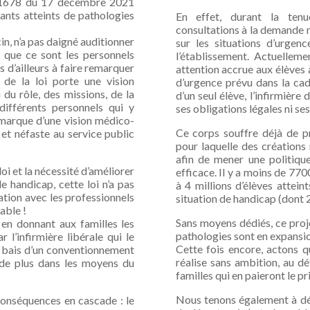
21-1678 du 17 décembre 2021
ants atteints de pathologies
En effet, durant la tenu
consultations à la demande m
n, n’a pas daigné auditionner
sur les situations d’urgen
s que ce sont les personnels
l’établissement. Actuelleme
 d’ailleurs à faire remarquer
attention accrue aux élèves à
 de la loi porte une vision
d’urgence prévu dans la cad
 du rôle, des missions, de la
d’un seul élève, l’infirmière
différents personnels qui y
ses obligations légales ni ses
 marque d’une vision médico-
Ce corps souffre déjà de pr
e et néfaste au service public
pour laquelle des créations
afin de mener une politiqu
loi et la nécessité d’améliorer
efficace. Il y a moins de 770
e handicap, cette loi n’a pas
à 4 millions d’élèves attei
ation avec les professionnels
situation de handicap (dont 
able !
Sans moyens dédiés, ce proje
 en donnant aux familles les
pathologies sont en expansio
l’infirmière libérale qui le
Cette fois encore, actons q
e bais d’un conventionnement
réalise sans ambition, au d
s de plus dans les moyens du
familles qui en paieront le pri
Nous tenons également à dén
conséquences en cascade : le