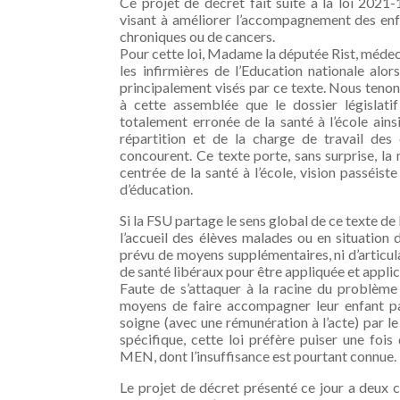
Ce projet de décret fait suite à la loi 20
visant à améliorer l’accompagnement des enf
chroniques ou de cancers.
Pour cette loi, Madame la députée Rist, médeci
les infirmières de l’Education nationale alor
principalement visés par ce texte. Nous tenons
à cette assemblée que le dossier législatif
totalement erronée de la santé à l’école ainsi
répartition et de la charge de travail des 
concourent. Ce texte porte, sans surprise, la
centrée de la santé à l’école, vision passéist
d’éducation.
Si la FSU partage le sens global de ce texte de 
l’accueil des élèves malades ou en situation d
prévu de moyens supplémentaires, ni d’articul
de santé libéraux pour être appliquée et applic
Faute de s’attaquer à la racine du problème
moyens de faire accompagner leur enfant par 
soigne (avec une rémunération à l’acte) par l
spécifique, cette loi préfère puiser une foi
MEN, dont l’insuffisance est pourtant connue.
Le projet de décret présenté ce jour a deux 