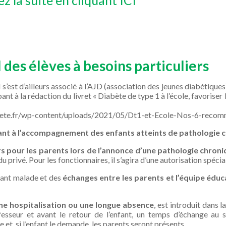
 des élèves à besoins particuliers
l s’est d’ailleurs associé à l’AJD (association des jeunes diabétique
t à la rédaction du livret « Diabète de type 1 à l’école, favoriser l
bete.fr/wp-content/uploads/2021/05/Dt1-et-Ecole-Nos-6-recom
ant à l’accompagnement des enfants atteints de pathologie 
s pour les parents lors de l’annonce d’une pathologie chroni
u privé. Pour les fonctionnaires, il s’agira d’une autorisation spéci
enfant malade et des
échanges entre les parents et l’équipe éduc
 une hospitalisation ou une longue absence
, est introduit dans l
fesseur et avant le retour de l’enfant, un temps d’échange au s
se et, si l’enfant le demande, les parents seront présents.